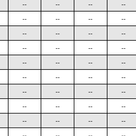
--
--
--
--
--
--
--
--
--
--
--
--
--
--
--
--
--
--
--
--
--
--
--
--
--
--
--
--
--
--
--
--
--
--
--
--
--
--
--
--