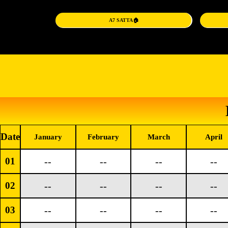
A7 SATTA🏠
Date
January
February
March
April
01
--
--
--
--
02
--
--
--
--
03
--
--
--
--