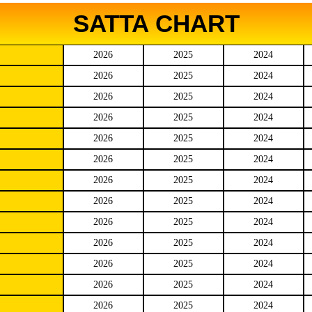
SATTA CHART
2026
2025
2024
2026
2025
2024
2026
2025
2024
2026
2025
2024
2026
2025
2024
2026
2025
2024
2026
2025
2024
2026
2025
2024
2026
2025
2024
2026
2025
2024
2026
2025
2024
2026
2025
2024
2026
2025
2024