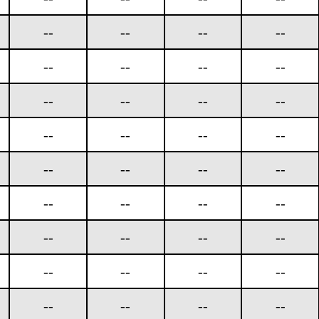
--
--
--
--
--
--
--
--
--
--
--
--
--
--
--
--
--
--
--
--
--
--
--
--
--
--
--
--
--
--
--
--
--
--
--
--