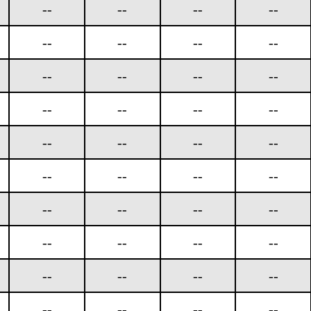
--
--
--
--
--
--
--
--
--
--
--
--
--
--
--
--
--
--
--
--
--
--
--
--
--
--
--
--
--
--
--
--
--
--
--
--
--
--
--
--