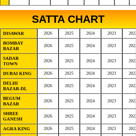
SATTA CHART
DISAWAR
2026
2025
2024
2023
202
BOMBAY
2026
2025
2024
2023
202
BAZAR
SADAR
2026
2025
2024
2023
202
TOWN
DUBAI KING
2026
2025
2024
2023
202
DELHI
2026
2025
2024
2023
202
BAZAR-DL
BEGUM
2026
2025
2024
2023
202
BAZAR
SHREE
2026
2025
2024
2023
202
GANESH
AGRA KING
2026
2025
2024
2023
202