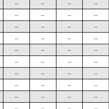
--
--
--
--
--
--
--
--
--
--
--
--
--
--
--
--
--
--
--
--
--
--
--
--
--
--
--
--
--
--
--
--
--
--
--
--
--
--
--
--