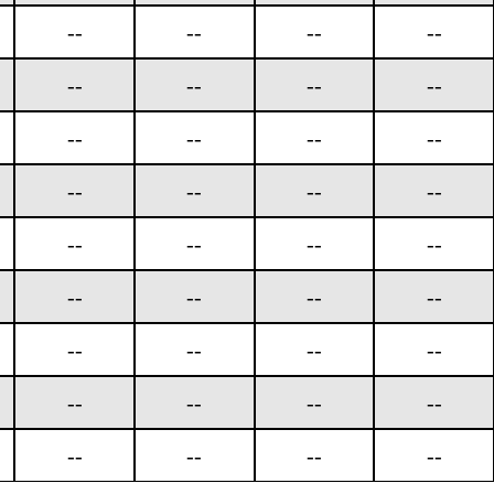
--
--
--
--
--
--
--
--
--
--
--
--
--
--
--
--
--
--
--
--
--
--
--
--
--
--
--
--
--
--
--
--
--
--
--
--