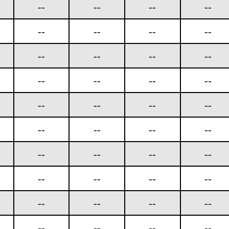
--
--
--
--
--
--
--
--
--
--
--
--
--
--
--
--
--
--
--
--
--
--
--
--
--
--
--
--
--
--
--
--
--
--
--
--
--
--
--
--