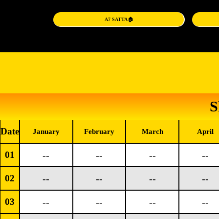
A7 SATTA🏠
S
Date
January
February
March
April
01
--
--
--
--
02
--
--
--
--
03
--
--
--
--