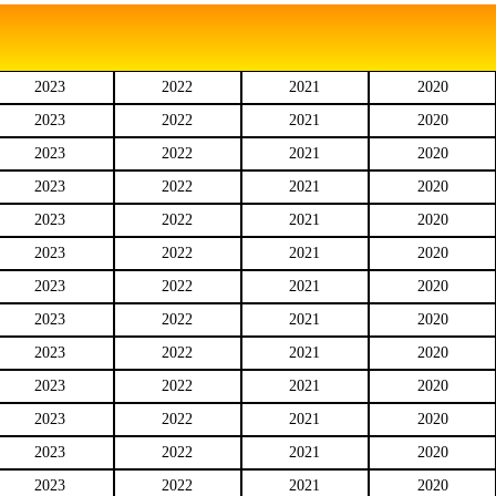
2023
2022
2021
2020
2023
2022
2021
2020
2023
2022
2021
2020
2023
2022
2021
2020
2023
2022
2021
2020
2023
2022
2021
2020
2023
2022
2021
2020
2023
2022
2021
2020
2023
2022
2021
2020
2023
2022
2021
2020
2023
2022
2021
2020
2023
2022
2021
2020
2023
2022
2021
2020