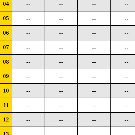
04
--
--
--
--
05
--
--
--
--
06
--
--
--
--
07
--
--
--
--
08
--
--
--
--
09
--
--
--
--
10
--
--
--
--
11
--
--
--
--
12
--
--
--
--
13
--
--
--
--