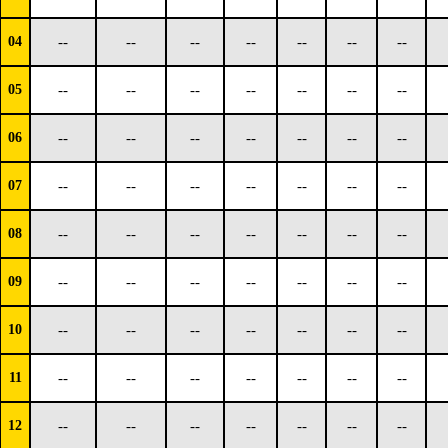
04
--
--
--
--
--
--
--
05
--
--
--
--
--
--
--
06
--
--
--
--
--
--
--
07
--
--
--
--
--
--
--
08
--
--
--
--
--
--
--
09
--
--
--
--
--
--
--
10
--
--
--
--
--
--
--
11
--
--
--
--
--
--
--
12
--
--
--
--
--
--
--