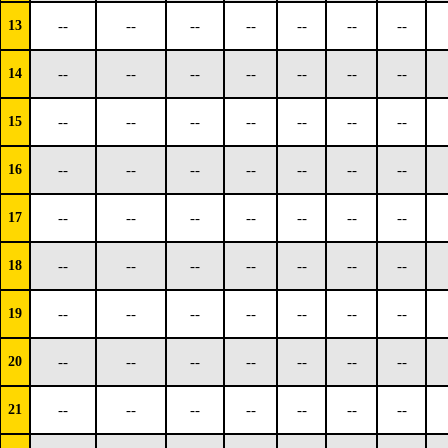
13
--
--
--
--
--
--
--
14
--
--
--
--
--
--
--
15
--
--
--
--
--
--
--
16
--
--
--
--
--
--
--
17
--
--
--
--
--
--
--
18
--
--
--
--
--
--
--
19
--
--
--
--
--
--
--
20
--
--
--
--
--
--
--
21
--
--
--
--
--
--
--