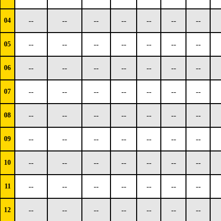
04
--
--
--
--
--
--
--
05
--
--
--
--
--
--
--
06
--
--
--
--
--
--
--
07
--
--
--
--
--
--
--
08
--
--
--
--
--
--
--
09
--
--
--
--
--
--
--
10
--
--
--
--
--
--
--
11
--
--
--
--
--
--
--
12
--
--
--
--
--
--
--