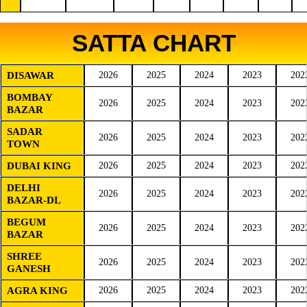
SATTA CHART
DISAWAR
2026
2025
2024
2023
202
BOMBAY
2026
2025
2024
2023
202
BAZAR
SADAR
2026
2025
2024
2023
202
TOWN
DUBAI KING
2026
2025
2024
2023
202
DELHI
2026
2025
2024
2023
202
BAZAR-DL
BEGUM
2026
2025
2024
2023
202
BAZAR
SHREE
2026
2025
2024
2023
202
GANESH
AGRA KING
2026
2025
2024
2023
202